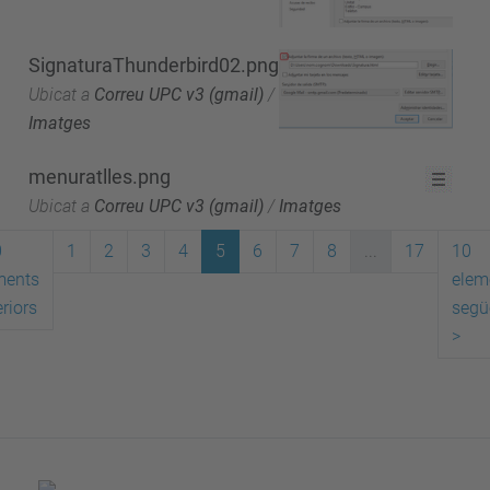
SignaturaThunderbird02.png
Ubicat a
Correu UPC v3 (gmail)
/
Imatges
menuratlles.png
Ubicat a
Correu UPC v3 (gmail)
/
Imatges
0
1
2
3
4
5
6
7
8
...
17
10
ments
elem
riors
segü
>