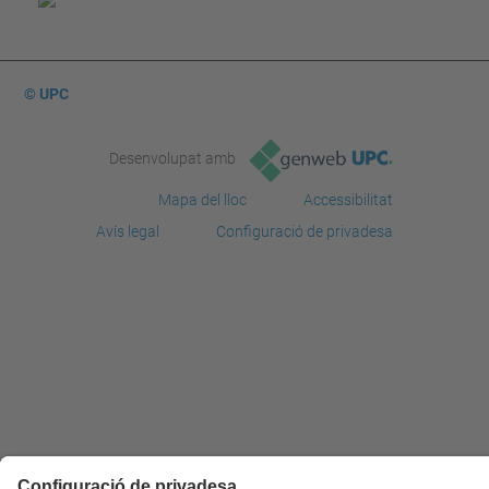
© UPC
Desenvolupat amb
Mapa del lloc
Accessibilitat
Avís legal
Configuració de privadesa