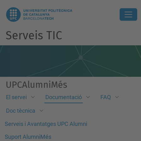
Serveis TIC
UPCAlumniMés
El servei
Documentació
FAQ
Doc tècnica
Serveis i Avantatges UPC Alumni
Suport AlumniMés