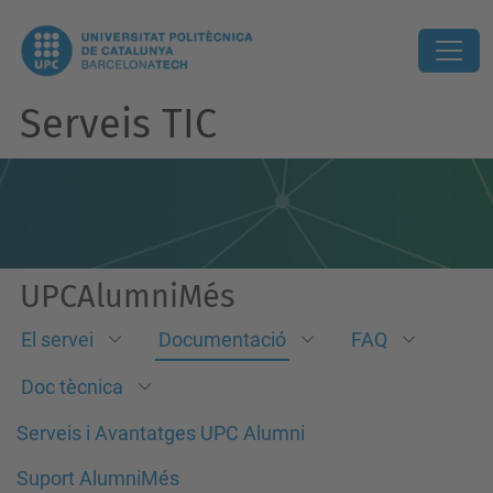
Serveis TIC
UPCAlumniMés
El servei
Documentació
FAQ
Doc tècnica
Serveis i Avantatges UPC Alumni
Suport AlumniMés