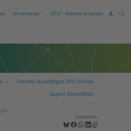
Cerca
C
ici
Governança
ATIC - Atenció a l'usuari
e
r
c
a
a
v
a
n
Serveis i Avantatges UPC Alumni
a
ç
Suport AlumniMés
a
d
pte?
a
Comparteix:
…