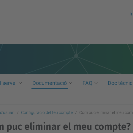
In
l servei
Documentació
FAQ
Doc tècnic
d'usuari
Configuració del teu compte
Com puc eliminar el meu com
 puc eliminar el meu compte?