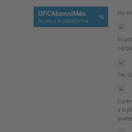
UPCAlumniMés
Per el
Accés a la plataforma
Es pot
capçal
Feu cl
Confir
a la p
qualse