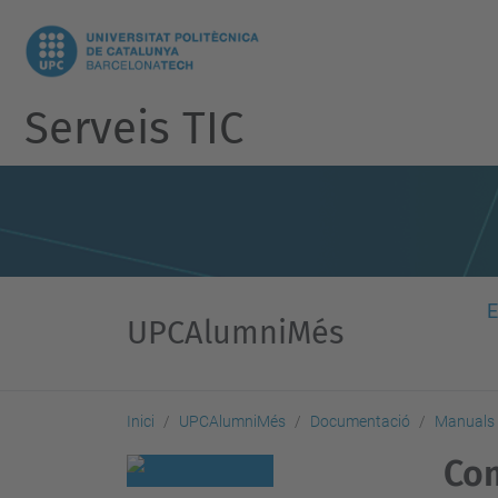
Serveis TIC
E
UPCAlumniMés
Inici
UPCAlumniMés
Documentació
Manuals 
Com