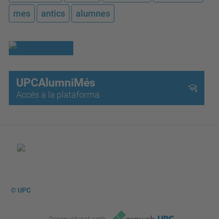
mes
antics
alumnes
UPCAlumniMés
Accés a la plataforma
© UPC