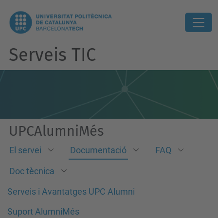
Serveis TIC
UPCAlumniMés
El servei
Documentació
FAQ
Doc tècnica
Serveis i Avantatges UPC Alumni
Suport AlumniMés