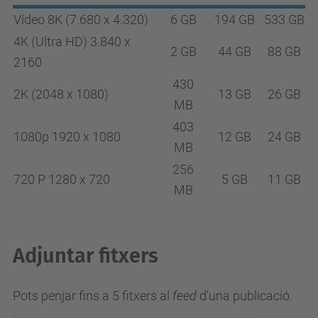
Vídeo 8K (7.680 x 4.320)
6 GB
194 GB
533 GB
4K (Ultra HD) 3.840 x
2 GB
44 GB
88 GB
2160
430
2K (2048 x 1080)
13 GB
26 GB
MB
403
1080p 1920 x 1080
12 GB
24 GB
MB
256
720 P 1280 x 720
5 GB
11 GB
MB
Adjuntar fitxers
Pots penjar fins a 5 fitxers al
feed
d'una publicació.