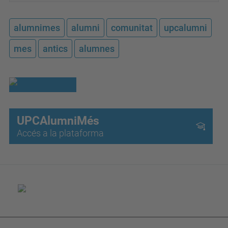
alumnimes
alumni
comunitat
upcalumni
mes
antics
alumnes
UPCAlumniMés
Accés a la plataforma