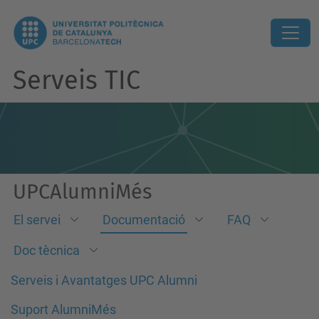
Serveis TIC
UPCAlumniMés
El servei
Documentació
FAQ
Doc tècnica
Serveis i Avantatges UPC Alumni
Suport AlumniMés