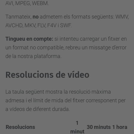
AVI, MPEG, WEBM.
Tanmateix,
no
admetem els formats següents: WMV,
AVCHD, MKV, FLV, F4V i SWF.
Tingueu en compte:
si intenteu carregar un fitxer en
un format no compatible, rebreu un missatge d'error
de la nostra plataforma.
Resolucions de vídeo
La taula següent mostra la resolució màxima
admesa i el límit de mida del fitxer corresponent per
a vídeos de diferent durada.
1
Resolucions
30 minuts
1 hora
minut