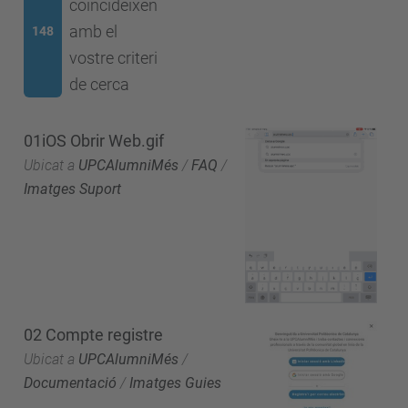
coincideixen
amb el
148
vostre criteri
de cerca
01iOS Obrir Web.gif
Ubicat a
UPCAlumniMés
/
FAQ
/
Imatges Suport
02 Compte registre
Ubicat a
UPCAlumniMés
/
Documentació
/
Imatges Guies