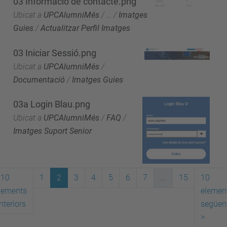
03 Informació de contacte.png
Ubicat a
UPCAlumniMés
/
…
/
Imatges
Guies
/
Actualitzar Perfil Imatges
03 Iniciar Sessió.png
Ubicat a
UPCAlumniMés
/
Documentació
/
Imatges Guies
03a Login Blau.png
Ubicat a
UPCAlumniMés
/
FAQ
/
Imatges Suport Senior
10
1
2
3
4
5
6
7
...
15
10
lements
elemen
nteriors
següen
>