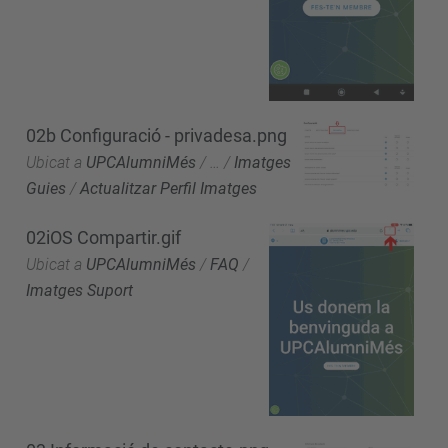
02b Configuració - privadesa.png
Ubicat a
UPCAlumniMés
/
…
/
Imatges
Guies
/
Actualitzar Perfil Imatges
02iOS Compartir.gif
Ubicat a
UPCAlumniMés
/
FAQ
/
Imatges Suport