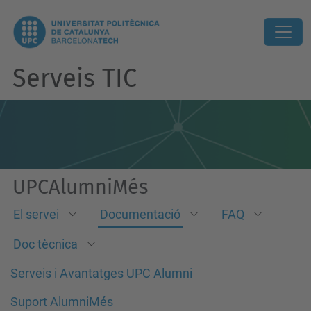
Serveis TIC
UPCAlumniMés
El servei
Documentació
FAQ
Doc tècnica
Serveis i Avantatges UPC Alumni
Suport AlumniMés