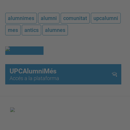
alumnimes
alumni
comunitat
upcalumni
mes
antics
alumnes
UPCAlumniMés
Accés a la plataforma