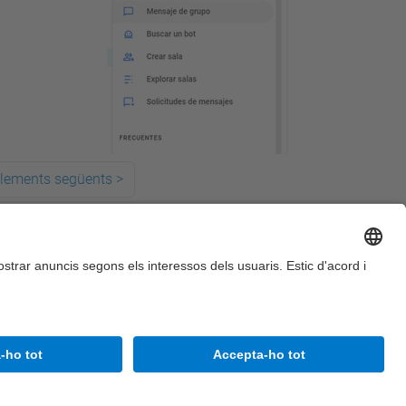
elements següents
>
Accessibilitat
Avís legal
Configuració de privadesa