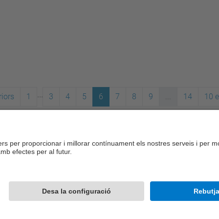
...
iors
1
3
4
5
6
7
8
9
...
14
10 
Desenvolupat amb
Mapa del lloc