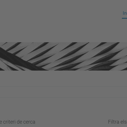
In
 criteri de cerca
Filtra el