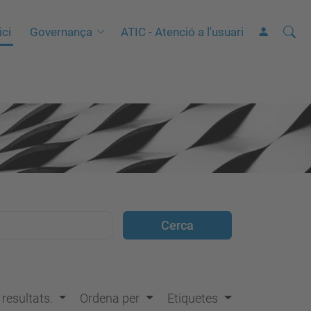
Cerca
C
ici
Governança
ATIC - Atenció a l'usuari
e
r
c
a
a
v
a
n
ç
a
d
a
…
s resultats.
Ordena per
Etiquetes