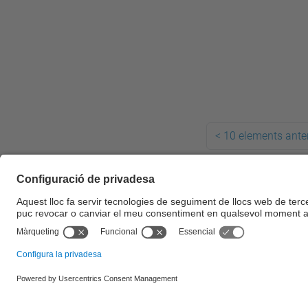
<
10 elements anter
© UPC