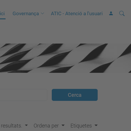
Cerca
C
ici
Governança
ATIC - Atenció a l'usuari
e
r
c
a
a
v
a
n
ç
a
d
a
…
s resultats.
Ordena per
Etiquetes