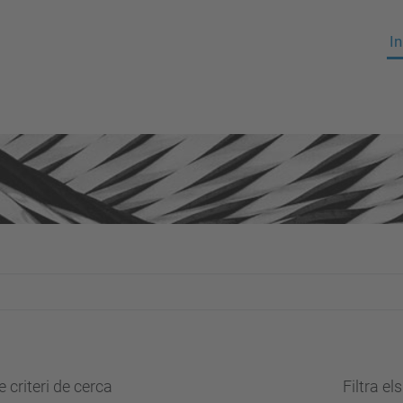
In
 criteri de cerca
Filtra el