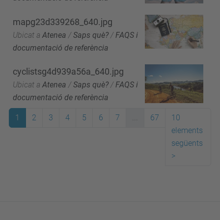
mapg23d339268_640.jpg
Ubicat a
Atenea
/
Saps què?
/
FAQS i
documentació de referència
cyclistsg4d939a56a_640.jpg
Ubicat a
Atenea
/
Saps què?
/
FAQS i
documentació de referència
1
2
3
4
5
6
7
...
67
10
elements
següents
>