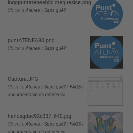
logopuntateneabibliotequesice.png
Ubicat a
Atenea
/
Saps què?
puntATENEA80.png
Ubicat a
Atenea
/
Saps què?
Captura.JPG
Ubicat a
Atenea
/
Saps què?
/
FAQS i
documentació de referència
handsgdac92c337_640.jpg
Ubicat a
Atenea
/
Saps què?
/
FAQS i
documentació de referència