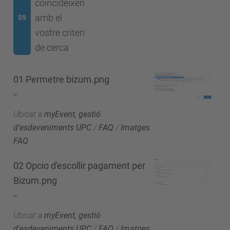
coincideixen
amb el
59
vostre criteri
de cerca
01 Permetre bizum.png
""
Ubicat a
myEvent, gestió
d'esdeveniments UPC
/
FAQ
/
Imatges
FAQ
02 Opcio d'escollir pagament per
Bizum.png
""
Ubicat a
myEvent, gestió
d'esdeveniments UPC
/
FAQ
/
Imatges