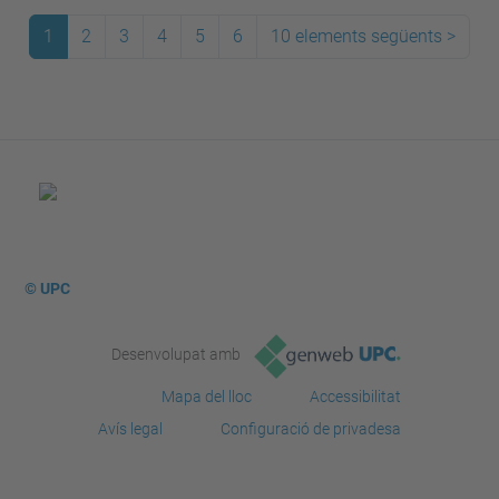
1
2
3
4
5
6
10 elements següents
>
© UPC
Desenvolupat amb
Mapa del lloc
Accessibilitat
Avís legal
Configuració de privadesa