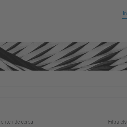
In
criteri de cerca
Filtra el