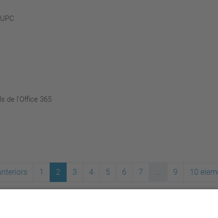
t UPC
 de l'Office 365
nteriors
1
2
3
4
5
6
7
...
9
10 elem