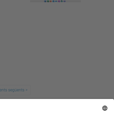
ents següents
>