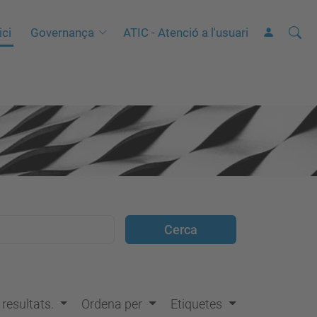
Cerca
C
ici
Governança
ATIC - Atenció a l'usuari
e
r
c
a
a
v
a
n
ç
a
d
a
…
s resultats.
Ordena per
Etiquetes