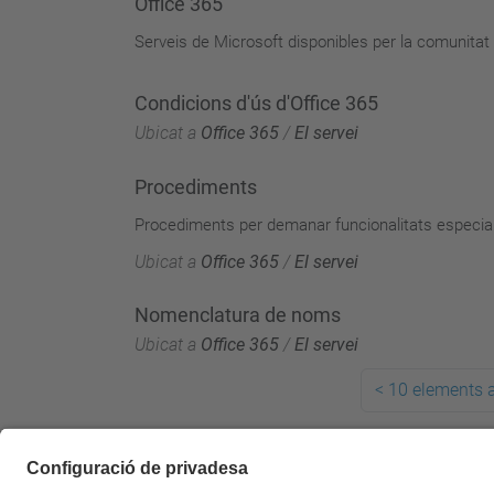
Office 365
Serveis de Microsoft disponibles per la comunita
Condicions d'ús d'Office 365
Ubicat a
Office 365
/
El servei
Procediments
Procediments per demanar funcionalitats especials
Ubicat a
Office 365
/
El servei
Nomenclatura de noms
Ubicat a
Office 365
/
El servei
<
10 elements a