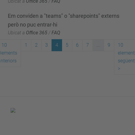
Ubicat a
Office 365
/
FAQ
Em conviden a "teams" o "sharepoints" externs
però no puc entrar-hi
Ubicat a
Office 365
/
FAQ
<
10
1
2
3
4
5
6
7
...
9
10
elements
element
nteriors
següent
>