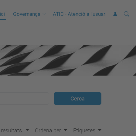
Cerca
C
ici
Governança
ATIC - Atenció a l'usuari
e
r
c
a
a
v
a
n
ç
a
d
a
…
s resultats.
Ordena per
Etiquetes