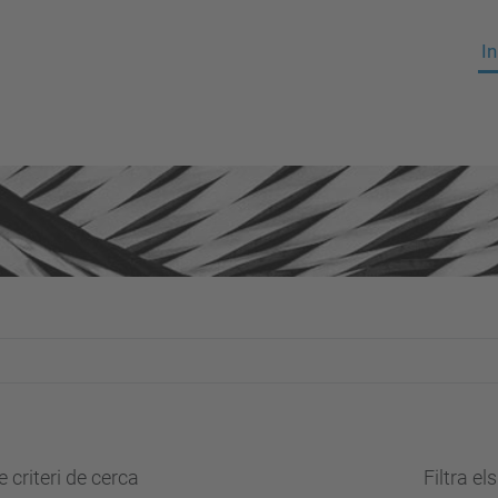
In
 criteri de cerca
Filtra el