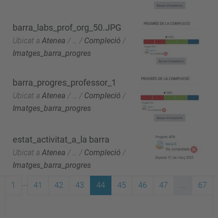
barra_labs_prof_org_50.JPG
Ubicat a
Atenea
/
…
/
Compleció
/
Imatges_barra_progres
barra_progres_professor_1
Ubicat a
Atenea
/
…
/
Compleció
/
Imatges_barra_progres
estat_activitat_a_la barra
Ubicat a
Atenea
/
…
/
Compleció
/
Imatges_barra_progres
...
1
41
42
43
44
45
46
47
...
67