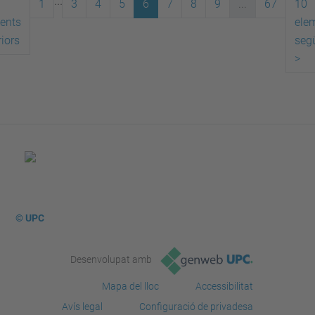
...
1
3
4
5
6
7
8
9
...
67
10
ents
ele
iors
seg
>
© UPC
Desenvolupat amb
Mapa del lloc
Accessibilitat
Avís legal
Configuració de privadesa