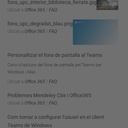
fons_upc_interior_biblioteca_ferrate.jpg
Ubicat a
Office 365
/
FAQ
fons_upc_degradat_blau.png
Ubicat a
Office 365
/
FAQ
Personalitzar el fons de pantalla al Teams
Canvi d'opcions del fons de pantalla pel Teams per
Windows i Mac
Ubicat a
Office 365
/
FAQ
Problemes Mendeley Cite i Office365
Ubicat a
Office 365
/
FAQ
Com tornar a configurar l'usuari en el client
Teams de Windows