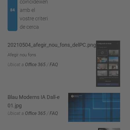
coincideixen
amb el
84
vostre criteri
de cerca
20210504_afegir_nou_fons_delPC.png
Afegir nou fons
Ubicat a
Office 365
/
FAQ
Blau Moderns IA Dall-e
01.jpg
Ubicat a
Office 365
/
FAQ