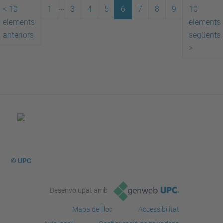
...
<
10
1
3
4
5
6
7
8
9
10
elements
elements
anteriors
següents
>
© UPC
Desenvolupat amb
Mapa del lloc
Accessibilitat