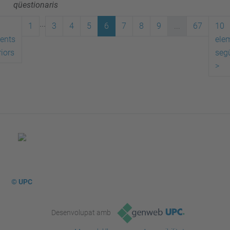
qüestionaris
...
1
3
4
5
6
7
8
9
...
67
10
ents
ele
iors
seg
>
© UPC
Desenvolupat amb