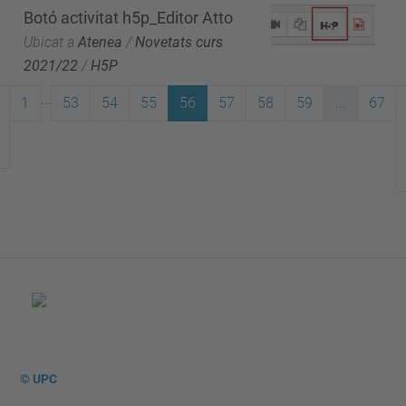
Botó activitat h5p_Editor Atto
Ubicat a
Atenea
/
Novetats curs
2021/22
/
H5P
...
1
53
54
55
56
57
58
59
...
67
© UPC