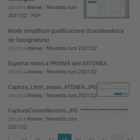
Ubicat a
Atenea
/
Novetats curs
2021/22
/
H5P
Mode simplificat qualificacions (Coordinador/a
de l'assignatura)
Ubicat a
Atenea
/
Novetats curs 2021/22
Exportar notes a PRISMA des d'ATENEA
Ubicat a
Atenea
/
Novetats curs 2021/22
Captura_Limit_sessio_ATENEA.JPG
Ubicat a
Atenea
/
Novetats curs 2021/22
CapturaCursosRecents.JPG
Ubicat a
Atenea
/
Novetats curs
2021/22
...
1
55
56
57
58
59
60
61
...
67