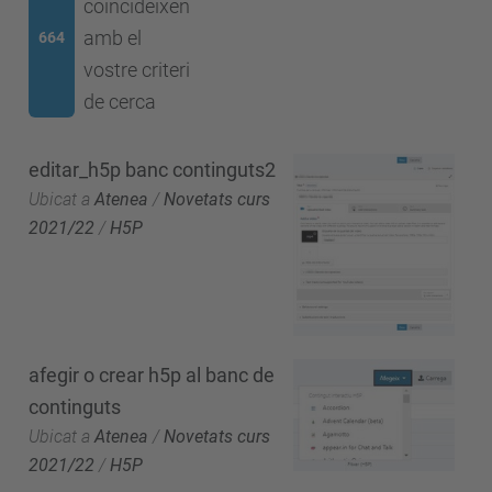
coincideixen
amb el
664
vostre criteri
de cerca
editar_h5p banc continguts2
Ubicat a
Atenea
/
Novetats curs
2021/22
/
H5P
afegir o crear h5p al banc de
continguts
Ubicat a
Atenea
/
Novetats curs
2021/22
/
H5P