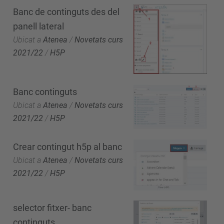
Banc de continguts des del
panell lateral
Ubicat a
Atenea
/
Novetats curs
2021/22
/
H5P
Banc continguts
Ubicat a
Atenea
/
Novetats curs
2021/22
/
H5P
Crear contingut h5p al banc
Ubicat a
Atenea
/
Novetats curs
2021/22
/
H5P
selector fitxer- banc
continguts