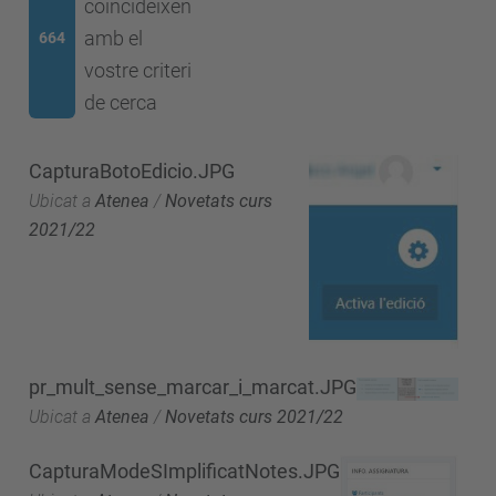
coincideixen
amb el
664
vostre criteri
de cerca
CapturaBotoEdicio.JPG
Ubicat a
Atenea
/
Novetats curs
2021/22
pr_mult_sense_marcar_i_marcat.JPG
Ubicat a
Atenea
/
Novetats curs 2021/22
CapturaModeSImplificatNotes.JPG