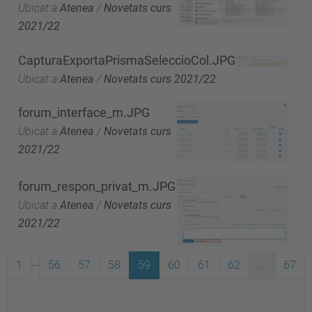
Ubicat a
Atenea
/
Novetats curs
2021/22
CapturaExportaPrismaSeleccioCol.JPG
Ubicat a
Atenea
/
Novetats curs 2021/22
forum_interface_m.JPG
Ubicat a
Atenea
/
Novetats curs
2021/22
forum_respon_privat_m.JPG
Ubicat a
Atenea
/
Novetats curs
2021/22
...
1
56
57
58
59
60
61
62
...
67