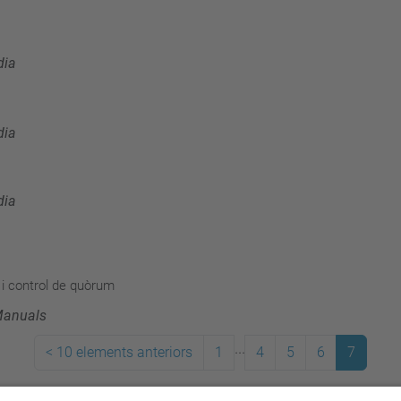
dia
dia
dia
 i control de quòrum
anuals
...
<
10 elements anteriors
1
4
5
6
7