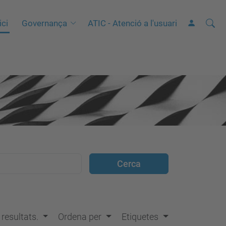
Cerca
C
ici
Governança
ATIC - Atenció a l'usuari
e
r
c
a
a
v
a
n
ç
a
d
a
…
s resultats.
Ordena per
Etiquetes