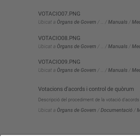
VOTACIO07.PNG
Ubicat a
Òrgans de Govern
/
…
/
Manuals
/
Me
VOTACIO08.PNG
Ubicat a
Òrgans de Govern
/
…
/
Manuals
/
Me
VOTACIO09.PNG
Ubicat a
Òrgans de Govern
/
…
/
Manuals
/
Me
Votacions d'acords i control de quòrum
Descripció del procediment de la votació d'acords
Ubicat a
Òrgans de Govern
/
Documentació
/
M