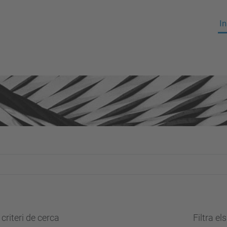
In
criteri de cerca
Filtra el