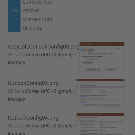
coincideixen
amb el
116
vostre criteri
de cerca
copy_of_OutlookConfig03.png
Ubicat a
Correu UPC v3 (gmail)
/
Imatges
OutlookConfig02.png
Ubicat a
Correu UPC v3 (gmail)
/
Imatges
OutlookConfig04.png
Ubicat a
Correu UPC v3 (gmail)
/
Imatges