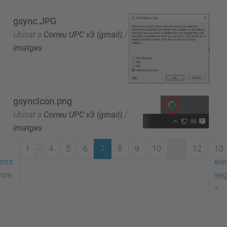
gsync.JPG
Ubicat a
Correu UPC v3 (gmail)
/
Imatges
gsyncIcon.png
Ubicat a
Correu UPC v3 (gmail)
/
Imatges
...
1
4
5
6
7
8
9
10
...
12
10
ents
ele
iors
seg
>