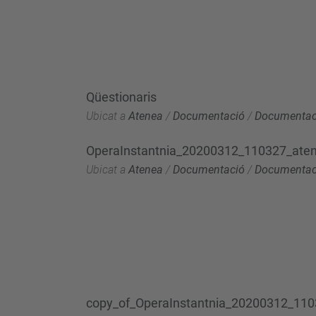
Qüestionaris
Ubicat a
Atenea
/
Documentació
/
Documentaci
OperaInstantnia_20200312_110327_aten
Ubicat a
Atenea
/
Documentació
/
Documentaci
copy_of_OperaInstantnia_20200312_110