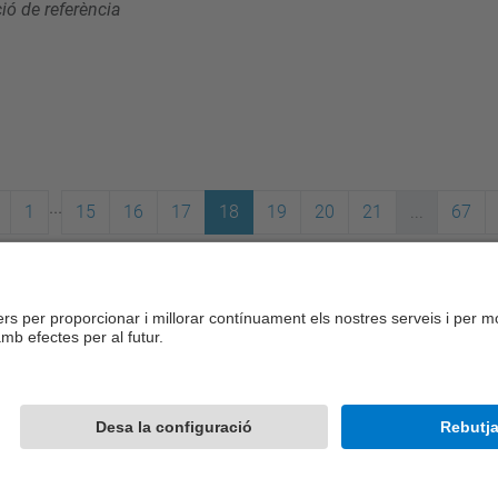
ó de referència
...
1
15
16
17
18
19
20
21
...
67
Desenvolupat amb
Mapa del lloc