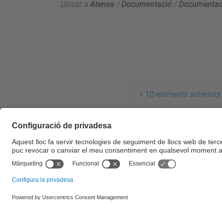
Ubicat a
Atenea
/
Documentació
/
Documentaci
<
10 elements anteriors
© UPC