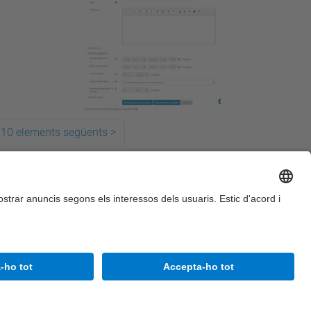
10 elements següents
>
Accessibilitat
Avís legal
Configuració de privadesa