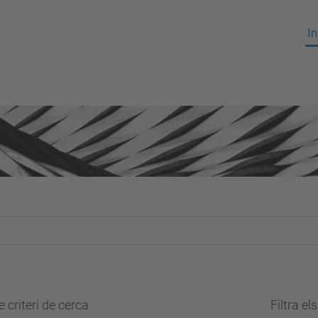
In
 criteri de cerca
Filtra el