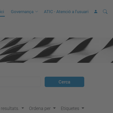
Cerca
C
ici
Governança
ATIC - Atenció a l'usuari
e
r
c
a
a
v
a
n
ç
a
d
a
…
s resultats.
Ordena per
Etiquetes