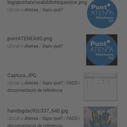
logopuntateneabibliotequesice.png
Ubicat a
Atenea
/
Saps què?
puntATENEA80.png
Ubicat a
Atenea
/
Saps què?
Captura.JPG
Ubicat a
Atenea
/
Saps què?
/
FAQS i
documentació de referència
handsgdac92c337_640.jpg
Ubicat a
Atenea
/
Saps què?
/
FAQS i
documentació de referència