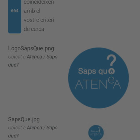
coincideixen
amb el
664
vostre criteri
de cerca
LogoSapsQue.png
Ubicat a
Atenea
/
Saps
què?
SapsQue.jpg
Ubicat a
Atenea
/
Saps
què?