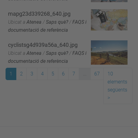
mapg23d339268_640.jpg
Ubicat a
Atenea
/
Saps què?
/
FAQS i
documentació de referència
cyclistsg4d939a56a_640.jpg
Ubicat a
Atenea
/
Saps què?
/
FAQS i
documentació de referència
1
2
3
4
5
6
7
...
67
10
elements
següents
>