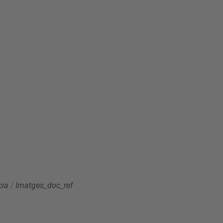
cia
/
Imatges_doc_ref