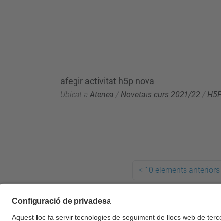
afegir activitat h5p nova
Ubicat a
Atenea
/
Novetats curs 2021/22
/
H5
<
10 elements anteriors