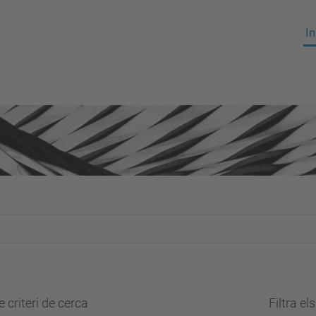
In
 criteri de cerca
Filtra el