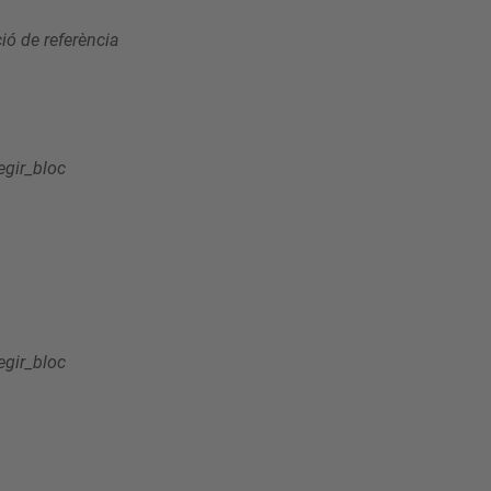
ó de referència
egir_bloc
egir_bloc