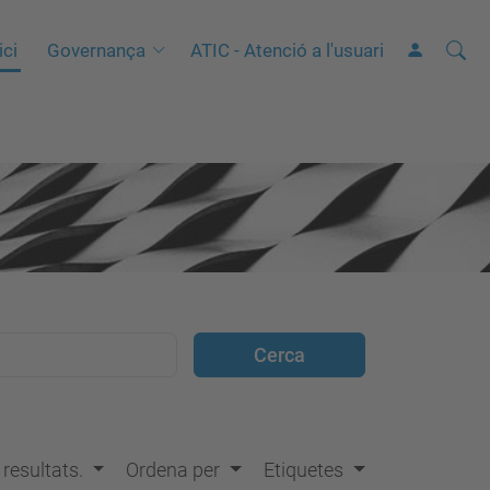
Cerca
C
ici
Governança
ATIC - Atenció a l'usuari
e
r
c
a
a
v
a
n
ç
a
d
a
…
s resultats.
Ordena per
Etiquetes