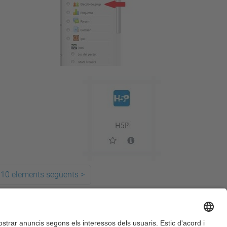
10 elements següents
>