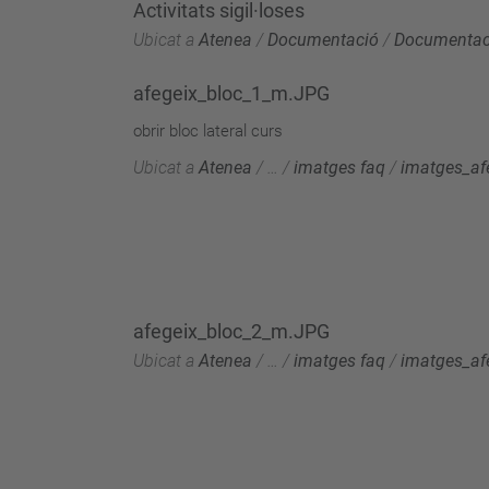
Activitats sigil·loses
Ubicat a
Atenea
/
Documentació
/
Documentaci
afegeix_bloc_1_m.JPG
obrir bloc lateral curs
Ubicat a
Atenea
/
…
/
imatges faq
/
imatges_af
afegeix_bloc_2_m.JPG
Ubicat a
Atenea
/
…
/
imatges faq
/
imatges_af