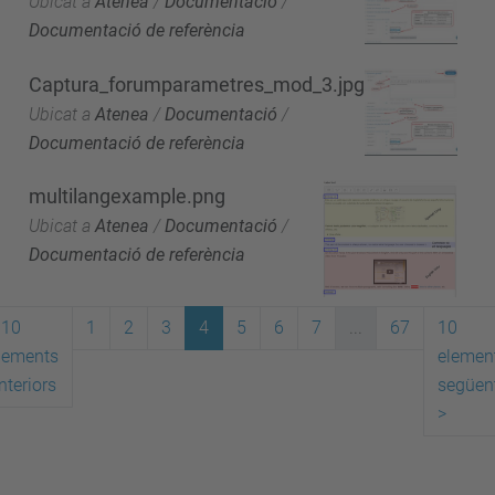
Ubicat a
Atenea
/
Documentació
/
Documentació de referència
Captura_forumparametres_mod_3.jpg
Ubicat a
Atenea
/
Documentació
/
Documentació de referència
multilangexample.png
Ubicat a
Atenea
/
Documentació
/
Documentació de referència
10
1
2
3
4
5
6
7
...
67
10
lements
elemen
nteriors
següen
>