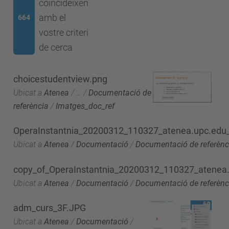
coincideixen
amb el
664
vostre criteri
de cerca
choicestudentview.png
Ubicat a
Atenea
/
…
/
Documentació de
referència
/
Imatges_doc_ref
OperaInstantnia_20200312_110327_atenea.upc.edu_
Ubicat a
Atenea
/
Documentació
/
Documentació de referènc
copy_of_OperaInstantnia_20200312_110327_atenea.
Ubicat a
Atenea
/
Documentació
/
Documentació de referènc
adm_curs_3F.JPG
Ubicat a
Atenea
/
Documentació
/