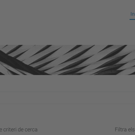
In
 criteri de cerca
Filtra el