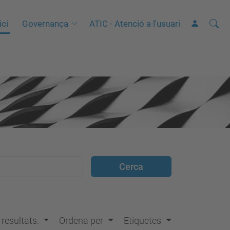
Cerca
C
ici
Governança
ATIC - Atenció a l'usuari
e
r
c
a
a
v
a
n
ç
a
d
a
…
s resultats.
Ordena per
Etiquetes