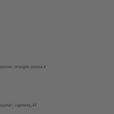
essorat
/
imatges iconos 4
essorat
/
captures_41