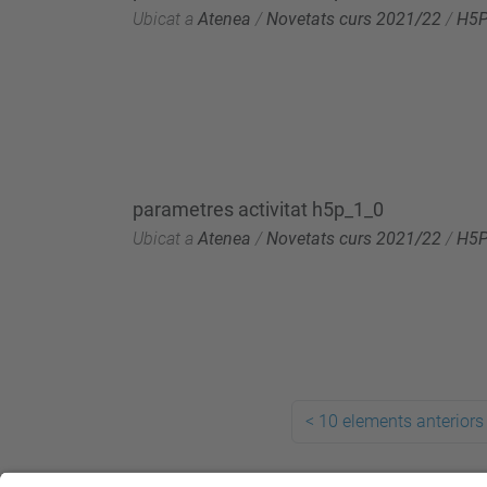
Ubicat a
Atenea
/
Novetats curs 2021/22
/
H5
parametres activitat h5p_1_0
Ubicat a
Atenea
/
Novetats curs 2021/22
/
H5
<
10 elements anteriors