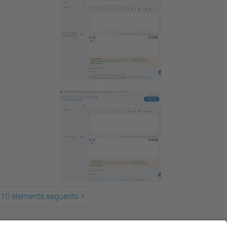
10 elements següents
>