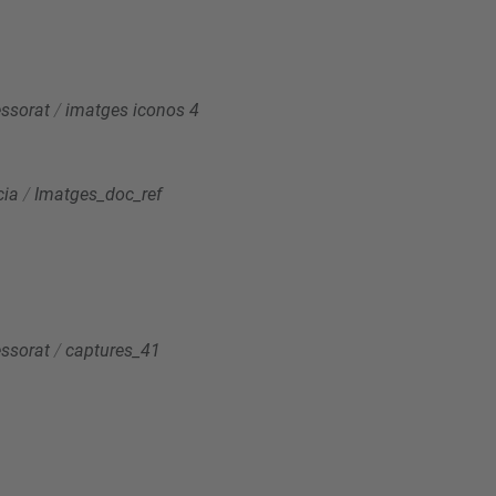
essorat
/
imatges iconos 4
cia
/
Imatges_doc_ref
essorat
/
captures_41