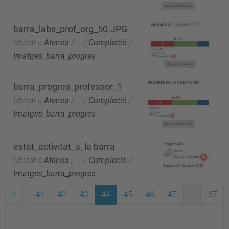
barra_labs_prof_org_50.JPG
Ubicat a
Atenea
/
…
/
Compleció
/
Imatges_barra_progres
barra_progres_professor_1
Ubicat a
Atenea
/
…
/
Compleció
/
Imatges_barra_progres
estat_activitat_a_la barra
Ubicat a
Atenea
/
…
/
Compleció
/
Imatges_barra_progres
...
1
41
42
43
44
45
46
47
...
67