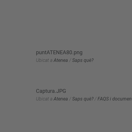
puntATENEA80.png
Ubicat a
Atenea
/
Saps què?
Captura.JPG
Ubicat a
Atenea
/
Saps què?
/
FAQS i document