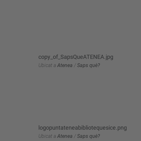
copy_of_SapsQueATENEA.jpg
Ubicat a
Atenea
/
Saps què?
logopuntateneabibliotequesice.png
Ubicat a
Atenea
/
Saps què?