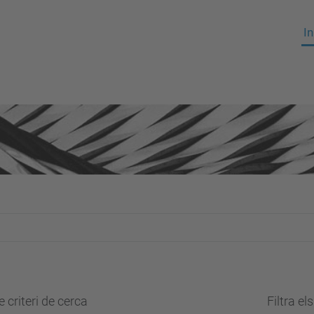
In
 criteri de cerca
Filtra el