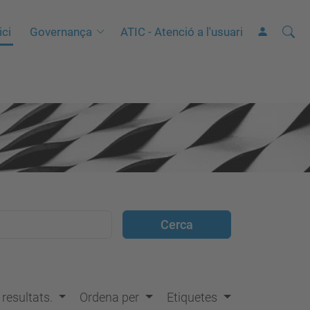
Cerca
C
ici
Governança
ATIC - Atenció a l'usuari
e
r
c
a
a
v
a
n
ç
a
d
a
…
s resultats.
Ordena per
Etiquetes