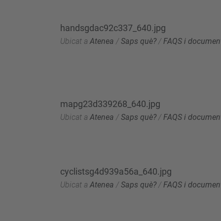
handsgdac92c337_640.jpg
Ubicat a
Atenea
/
Saps què?
/
FAQS i document
mapg23d339268_640.jpg
Ubicat a
Atenea
/
Saps què?
/
FAQS i document
cyclistsg4d939a56a_640.jpg
Ubicat a
Atenea
/
Saps què?
/
FAQS i document