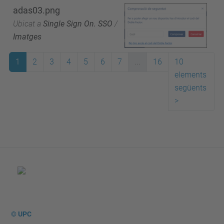
adas03.png
Ubicat a
Single Sign On. SSO
/
Imatges
1
2
3
4
5
6
7
...
16
10
elements
següents
>
© UPC