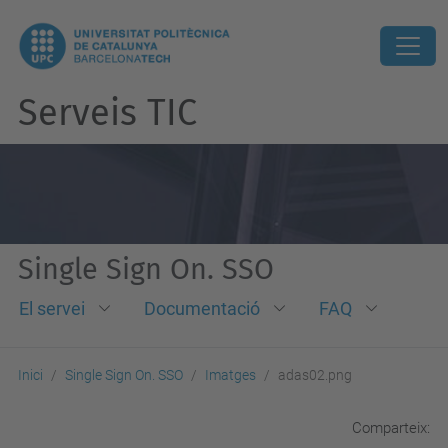
Serveis TIC
Single Sign On. SSO
El servei
Documentació
FAQ
Inici
Single Sign On. SSO
Imatges
adas02.png
Comparteix: