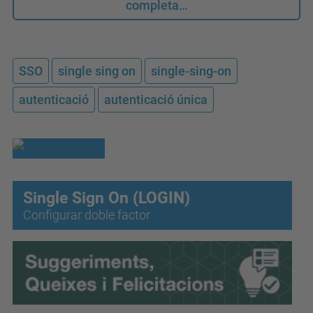
completa…
SSO
single sing on
single-sing-on
autenticació
autenticació única
Single Sign On (LOGIN)
Configurar doble factor