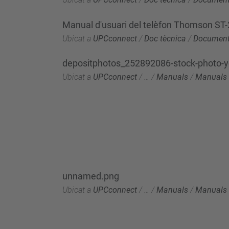
Manual d'usuari del telèfon Thomson ST
Ubicat a
UPCconnect
/
Doc tècnica
/
Documenta
depositphotos_252892086-stock-photo-y
Ubicat a
UPCconnect
/
…
/
Manuals
/
Manuals 
unnamed.png
Ubicat a
UPCconnect
/
…
/
Manuals
/
Manuals 