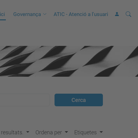
Cerca
C
ici
Governança
ATIC - Atenció a l'usuari
e
r
c
a
a
v
a
n
ç
a
d
a
…
s resultats.
Ordena per
Etiquetes