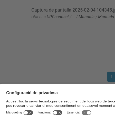
Captura de pantalla 2025-02-04 104345.
Ubicat a
UPCconnect
/
…
/
Manuals
/
Manuals 
1