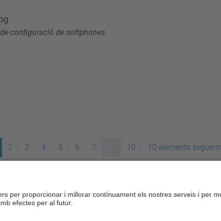
jpg
de configuració de softphones
2
3
4
5
6
7
...
10
10 elements següent