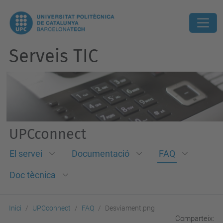
Serveis TIC
UPCconnect
El servei
Documentació
FAQ
Doc tècnica
Inici
UPCconnect
FAQ
Desviament.png
Comparteix: