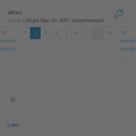
altres
Ubicat a
Single Sign On. SSO
/
Documentació
10
1
2
3
4
5
6
7
...
16
10
lements
elemen
nteriors
següen
>
© UPC