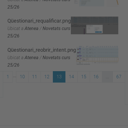
25/26
Qüestionari_requalificar.png
Ubicat a
Atenea
/
Novetats curs
25/26
Qüestionari_reobrir_intent.png
Ubicat a
Atenea
/
Novetats curs
25/26
...
1
10
11
12
13
14
15
16
...
67