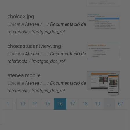
choice2.jpg
Ubicat a
Atenea
/
…
/
Documentació de
referència
/
Imatges_doc_ref
choicestudentview.png
Ubicat a
Atenea
/
…
/
Documentació de
referència
/
Imatges_doc_ref
atenea mobile
Ubicat a
Atenea
/
…
/
Documentació de
referència
/
Imatges_doc_ref
...
1
13
14
15
16
17
18
19
...
67