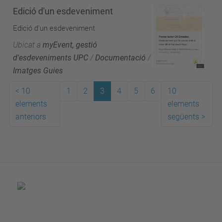
Edició d'un esdeveniment
Edició d'un esdeveniment
Ubicat a
myEvent, gestió
d'esdeveniments UPC
/
Documentació
/
Imatges Guies
<
10
1
2
3
4
5
6
10
elements
elements
anteriors
següents
>