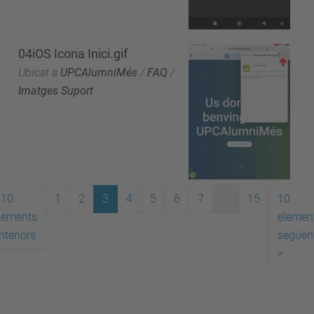
04iOS Icona Inici.gif
Ubicat a
UPCAlumniMés
/
FAQ
/
Imatges Suport
10
1
2
3
4
5
6
7
...
15
10
lements
elemen
nteriors
següen
>