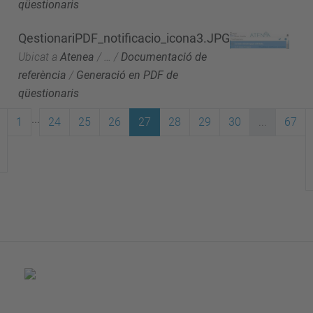
qüestionaris
QestionariPDF_notificacio_icona3.JPG
Ubicat a
Atenea
/
…
/
Documentació de
referència
/
Generació en PDF de
qüestionaris
...
1
24
25
26
27
28
29
30
...
67