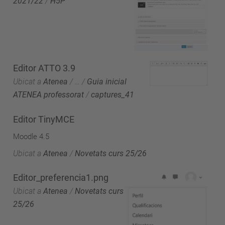
2021/22
/
H5P
Editor ATTO 3.9
Ubicat a
Atenea
/
…
/
Guia inicial
ATENEA professorat
/
captures_41
Editor TinyMCE
Moodle 4.5
Ubicat a
Atenea
/
Novetats curs 25/26
Editor_preferencia1.png
Ubicat a
Atenea
/
Novetats curs
25/26