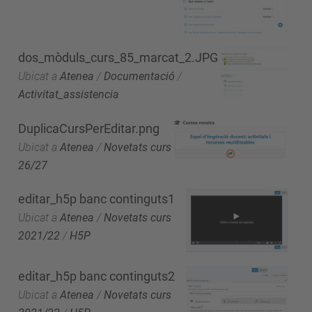
dos_mòduls_curs_85_marcat_2.JPG
Ubicat a
Atenea
/
Documentació
/
Activitat_assistencia
DuplicaCursPerEditar.png
Ubicat a
Atenea
/
Novetats curs
26/27
editar_h5p banc continguts1
Ubicat a
Atenea
/
Novetats curs
2021/22
/
H5P
editar_h5p banc continguts2
Ubicat a
Atenea
/
Novetats curs