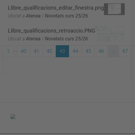
Llibre_qualificacions_editar_finestra.png
Ubicat a
Atenea
/
Novetats curs 25/26
Llibre_qualificacions_retroaccio.PNG
Ubicat a
Atenea
/
Novetats curs 25/26
...
1
40
41
42
43
44
45
46
...
67