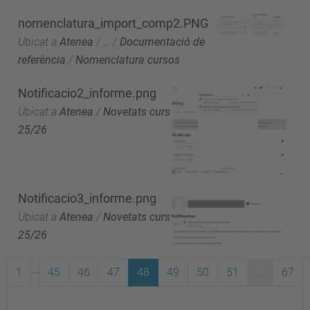
nomenclatura_import_comp2.PNG
Ubicat a
Atenea
/
…
/
Documentació de
referència
/
Nomenclatura cursos
Notificacio2_informe.png
Ubicat a
Atenea
/
Novetats curs
25/26
Notificacio3_informe.png
Ubicat a
Atenea
/
Novetats curs
25/26
...
1
45
46
47
48
49
50
51
...
67