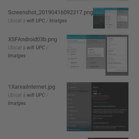
Screenshot_20190416092317.png
Ubicat a
wifi UPC
/
Imatges
XSFAndroid03b.png
Ubicat a
wifi UPC
/
Imatges
1XarxaiInternet.jpg
Ubicat a
wifi UPC
/
Imatges