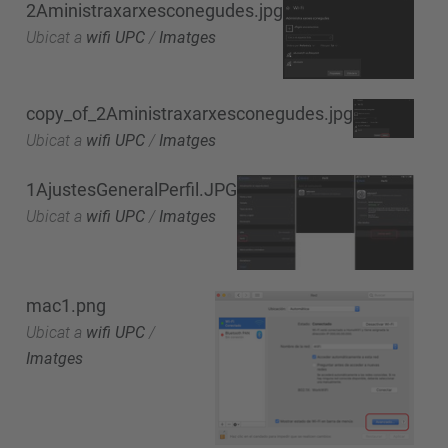
2Aministraxarxesconegudes.jpg
Ubicat a
wifi UPC
/
Imatges
copy_of_2Aministraxarxesconegudes.jpg
Ubicat a
wifi UPC
/
Imatges
1AjustesGeneralPerfil.JPG
Ubicat a
wifi UPC
/
Imatges
mac1.png
Ubicat a
wifi UPC
/
Imatges