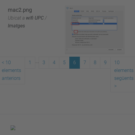
mac2.png
Ubicat a
wifi UPC
/
Imatges
...
<
10
1
3
4
5
6
7
8
9
10
elements
elements
anteriors
següents
>