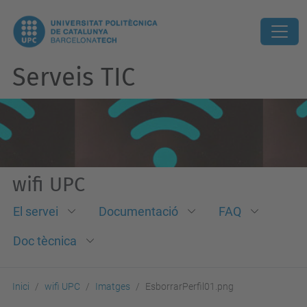
Serveis TIC
wifi UPC
El servei
Documentació
FAQ
Doc tècnica
Inici
wifi UPC
Imatges
EsborrarPerfil01.png