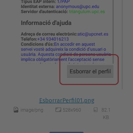
EsborrarPerfil01.png
image/png
528x960
82.1
KB