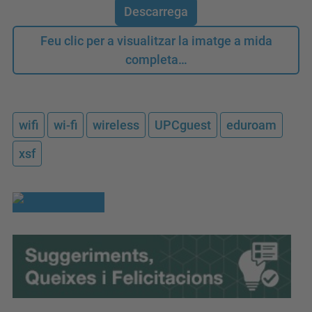
Descarrega
Feu clic per a visualitzar la imatge a mida
completa…
wifi
wi-fi
wireless
UPCguest
eduroam
xsf