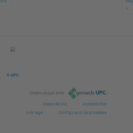
iors
seg
>
© UPC
Desenvolupat amb
Mapa del lloc
Accessibilitat
Avís legal
Configuració de privadesa