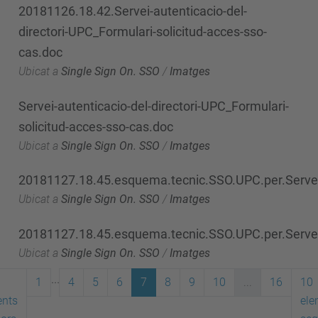
20181126.18.42.Servei-autenticacio-del-
directori-UPC_Formulari-solicitud-acces-sso-
cas.doc
Ubicat a
Single Sign On. SSO
/
Imatges
Servei-autenticacio-del-directori-UPC_Formulari-
solicitud-acces-sso-cas.doc
Ubicat a
Single Sign On. SSO
/
Imatges
20181127.18.45.esquema.tecnic.SSO.UPC.per.Servei
Ubicat a
Single Sign On. SSO
/
Imatges
20181127.18.45.esquema.tecnic.SSO.UPC.per.Serve
Ubicat a
Single Sign On. SSO
/
Imatges
...
1
4
5
6
7
8
9
10
...
16
10
ents
ele