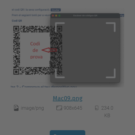
Mac09.png
image/png
908x645
234.0
KB