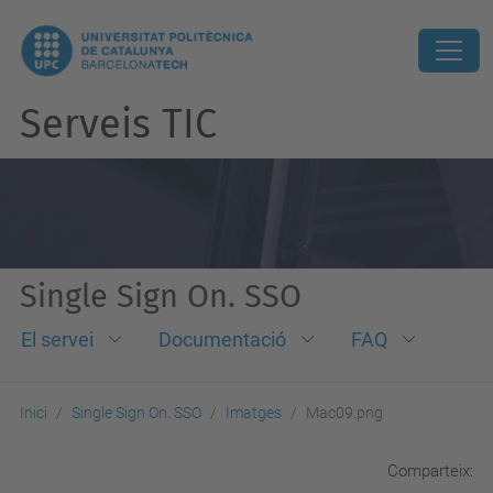
Serveis TIC
Single Sign On. SSO
El servei
Documentació
FAQ
Inici
Single Sign On. SSO
Imatges
Mac09.png
Comparteix: