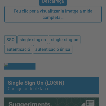
Descarrega
Feu clic per a visualitzar la imatge a mida
completa…
SSO
single sing on
single-sing-on
autenticació
autenticació única
Single Sign On (LOGIN)
Configurar doble factor