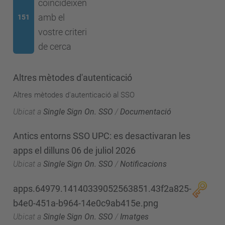
coincideixen
amb el
151
vostre criteri
de cerca
Altres mètodes d'autenticació
Altres mètodes d'autenticació al SSO
Ubicat a
Single Sign On. SSO
/
Documentació
Antics entorns SSO UPC: es desactivaran les
apps el dilluns 06 de juliol 2026
Ubicat a
Single Sign On. SSO
/
Notificacions
apps.64979.14140339052563851.43f2a825-
b4e0-451a-b964-14e0c9ab415e.png
Ubicat a
Single Sign On. SSO
/
Imatges