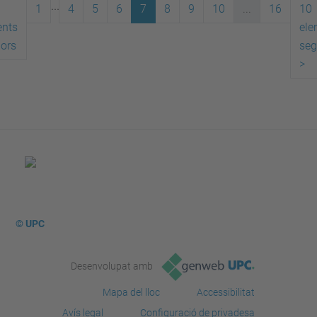
...
1
4
5
6
7
8
9
10
...
16
10
ents
ele
iors
seg
>
© UPC
Desenvolupat amb
Mapa del lloc
Accessibilitat
Avís legal
Configuració de privadesa