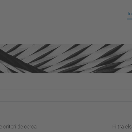
In
 criteri de cerca
Filtra el